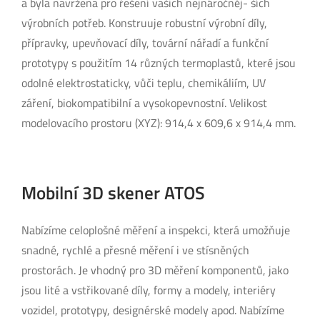
a byla navržena pro řešení vašich nejnáročněj- ších
výrobních potřeb. Konstruuje robustní výrobní díly,
přípravky, upevňovací díly, tovární nářadí a funkční
prototypy s použitím 14 různých termoplastů, které jsou
odolné elektrostaticky, vůči teplu, chemikáliím, UV
záření, biokompatibilní a vysokopevnostní. Velikost
modelovacího prostoru (XYZ): 914,4 x 609,6 x 914,4 mm.
Mobilní 3D skener ATOS
Nabízíme celoplošné měření a inspekci, která umožňuje
snadné, rychlé a přesné měření i ve stísněných
prostorách. Je vhodný pro 3D měření komponentů, jako
jsou lité a vstřikované díly, formy a modely, interiéry
vozidel, prototypy, designérské modely apod. Nabízíme