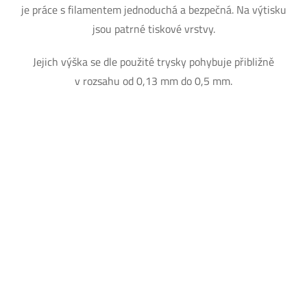
je práce s filamentem jednoduchá a bezpečná. Na výtisku
jsou patrné tiskové vrstvy.
Jejich výška se dle použité trysky pohybuje přibližně
v rozsahu od 0,13 mm do 0,5 mm.
DOMŮ
O NÁS
Z-MODEL
OBCHODNÍ INFORMACE
CERTIFIKÁTY
GDPR
PROJEKT SPOLUFINANCOVANÝ EU
AKTUALITY
PRODUKTY
MODELÁRNA
TAVENÍ