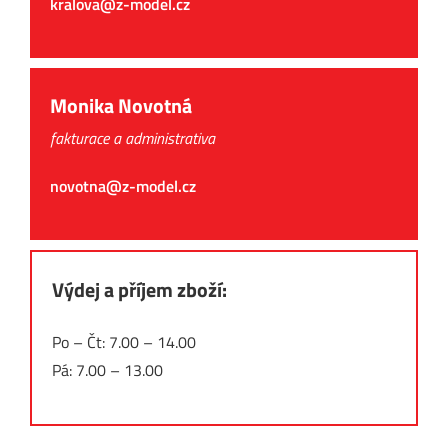
kralova@z-model.cz
Monika Novotná
fakturace a administrativa
novotna@z-model.cz
Výdej a příjem zboží:
Po – Čt: 7.00 – 14.00
Pá: 7.00 – 13.00