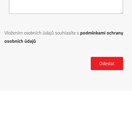
Vložením osobních údajů souhlasíte s
podmínkami ochrany
osobních údajů
DOMŮ
O NÁS
Z-MODEL
OBCHODNÍ INFORMACE
CERTIFIKÁTY
GDPR
PROJEKT SPOLUFINANCOVANÝ EU