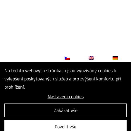
AKTUALITY
PRODUKTY
MODELÁRNA
TAVENÍ
FORMOVÁNÍ
ODLITKY
OSTATNÍ
3D TISK
TISKÁRNY
SKENER
REVERZNÍ INŽENÝRSTVÍ
GALERIE
KONTAKT
PARTNEŘI
Na těchto webových stránkách jsou využívány cookies k
vylepšení poskytovaných služeb a pro zvýšení komfortu při
prohlížení.
Nastavení cookies
Zakázat vše
© Z-Model
GDPR Ready
Vytvořeno digitální agenturou
4WORKS Solutions s.r.o.
Povolit vše