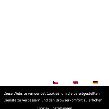
STARTSEITE
ÜBER UNS
Z-MODELL
GESCHÄFTSINFOS
ZERTIFIKATE
GDPR
NACHRICHTEN
PRODUKTE
MODELLBAU
SCHMELZEN
FORMEN
ABGÜSSE
ANDERES
3D DRUCK
GALERIE
KONTAKTE
PARTNER
Diese Website verwendet Cookies, um die bereitgestellten
Dienste zu verbessern und den Browserkomfort zu erhöhen.
Cookie-Einstellungen