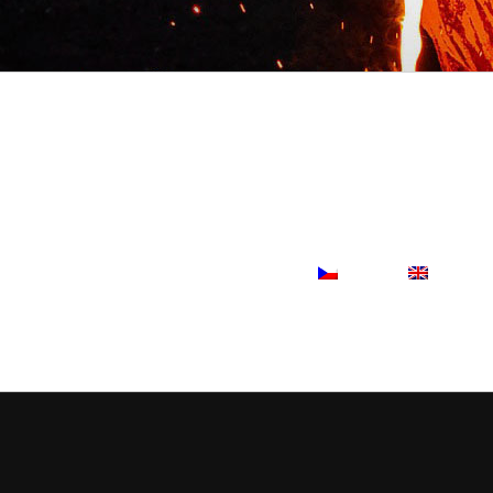
GESCHÄFTSINFOS
ZERTIFIKATE
GDPR
BAU
SCHMELZEN
FORMEN
ABGÜSSE
KONTAKTE
PARTNER