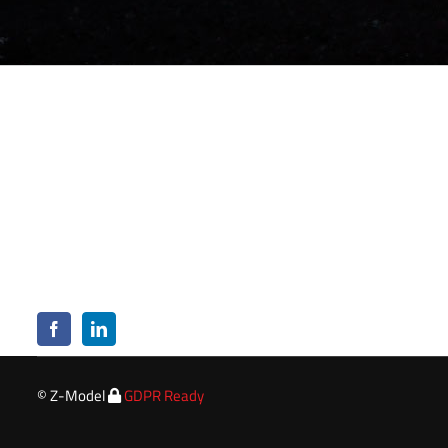
STARTSEITE
ÜBER UNS
Z-MODELL
NACHRICHTEN
PRODUKTE
MODELL
ANDERES
3D DRUCK
GALERIE
© Z-Model
GDPR Ready